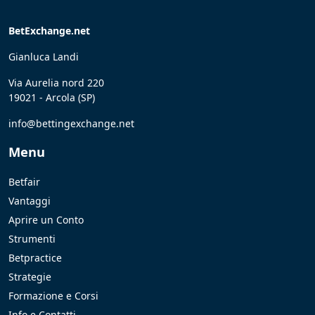
BetExchange.net
Gianluca Landi
Via Aurelia nord 220
19021 - Arcola (SP)
info@bettingexchange.net
Menu
Betfair
Vantaggi
Aprire un Conto
Strumenti
Betpractice
Strategie
Formazione e Corsi
Info e Contatti